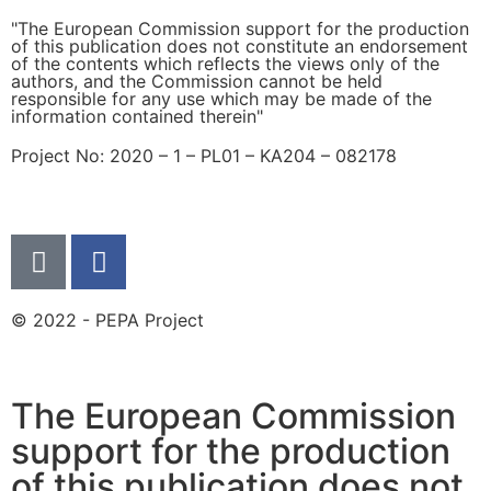
"The European Commission support for the production
of this publication does not constitute an endorsement
of the contents which reflects the views only of the
authors, and the Commission cannot be held
responsible for any use which may be made of the
information contained therein"
Project No: 2020 – 1 – PL01 – KA204 – 082178
© 2022 - PEPA Project
The European Commission
support for the production
of this publication does not