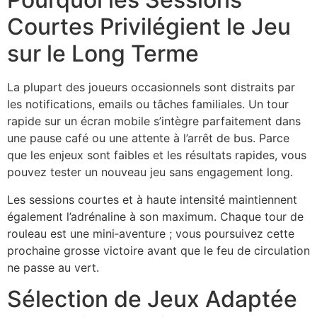
Courtes Privilégient le Jeu
sur le Long Terme
La plupart des joueurs occasionnels sont distraits par
les notifications, emails ou tâches familiales. Un tour
rapide sur un écran mobile s’intègre parfaitement dans
une pause café ou une attente à l’arrêt de bus. Parce
que les enjeux sont faibles et les résultats rapides, vous
pouvez tester un nouveau jeu sans engagement long.
Les sessions courtes et à haute intensité maintiennent
également l’adrénaline à son maximum. Chaque tour de
rouleau est une mini‑aventure ; vous poursuivez cette
prochaine grosse victoire avant que le feu de circulation
ne passe au vert.
Sélection de Jeux Adaptée