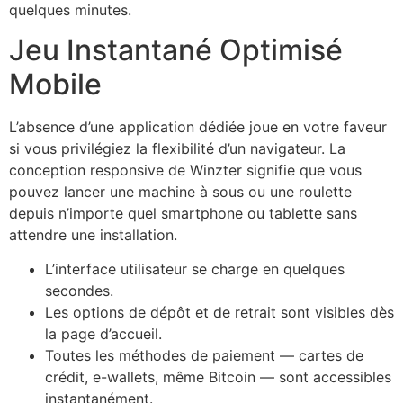
quelques minutes.
Jeu Instantané Optimisé
Mobile
L’absence d’une application dédiée joue en votre faveur
si vous privilégiez la flexibilité d’un navigateur. La
conception responsive de Winzter signifie que vous
pouvez lancer une machine à sous ou une roulette
depuis n’importe quel smartphone ou tablette sans
attendre une installation.
L’interface utilisateur se charge en quelques
secondes.
Les options de dépôt et de retrait sont visibles dès
la page d’accueil.
Toutes les méthodes de paiement — cartes de
crédit, e-wallets, même Bitcoin — sont accessibles
instantanément.