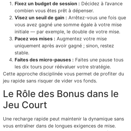
Fixez un budget de session :
Décidez à l’avance
combien vous êtes prêt à dépenser.
Visez un seuil de gain :
Arrêtez-vous une fois que
vous avez gagné une somme égale à votre mise
initiale — par exemple, le double de votre mise.
Pacez vos mises :
Augmentez votre mise
uniquement après avoir gagné ; sinon, restez
stable.
Faites des micro‑pauses :
Faites une pause tous
les dix tours pour réévaluer votre stratégie.
Cette approche disciplinée vous permet de profiter du
jeu rapide sans risquer de vider vos fonds.
Le Rôle des Bonus dans le
Jeu Court
Une recharge rapide peut maintenir la dynamique sans
vous entraîner dans de longues exigences de mise.