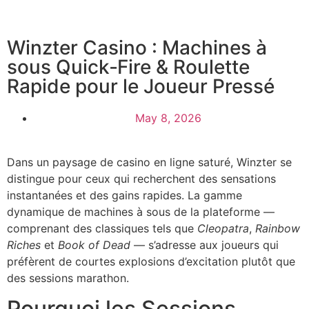
Please
note:
This
Winzter Casino : Machines à
website
sous Quick‑Fire & Roulette
includes
Rapide pour le Joueur Pressé
an
accessibility
May 8, 2026
system.
Dans un paysage de casino en ligne saturé, Winzter se
distingue pour ceux qui recherchent des sensations
instantanées et des gains rapides. La gamme
dynamique de machines à sous de la plateforme —
comprenant des classiques tels que
Cleopatra
,
Rainbow
Riches
et
Book of Dead
— s’adresse aux joueurs qui
préfèrent de courtes explosions d’excitation plutôt que
des sessions marathon.
Pourquoi les Sessions