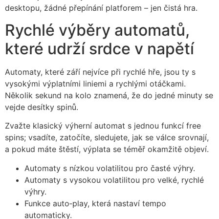
desktopu, žádné přepínání platforem – jen čistá hra.
Rychlé výběry automatů,
které udrží srdce v napětí
Automaty, které září nejvíce při rychlé hře, jsou ty s
vysokými výplatními liniemi a rychlými otáčkami.
Několik sekund na kolo znamená, že do jedné minuty se
vejde desítky spinů.
Zvažte klasický výherní automat s jednou funkcí free
spins; vsadíte, zatočíte, sledujete, jak se válce srovnají,
a pokud máte štěstí, výplata se téměř okamžitě objeví.
Automaty s nízkou volatilitou pro časté výhry.
Automaty s vysokou volatilitou pro velké, rychlé
výhry.
Funkce auto‑play, která nastaví tempo
automaticky.