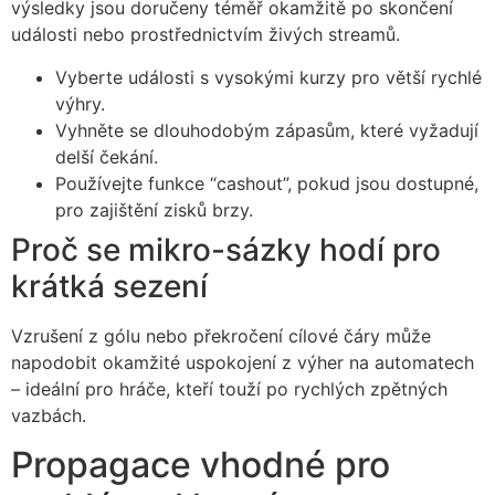
výsledky jsou doručeny téměř okamžitě po skončení
události nebo prostřednictvím živých streamů.
Vyberte události s vysokými kurzy pro větší rychlé
výhry.
Vyhněte se dlouhodobým zápasům, které vyžadují
delší čekání.
Používejte funkce “cashout”, pokud jsou dostupné,
pro zajištění zisků brzy.
Proč se mikro-sázky hodí pro
krátká sezení
Vzrušení z gólu nebo překročení cílové čáry může
napodobit okamžité uspokojení z výher na automatech
– ideální pro hráče, kteří touží po rychlých zpětných
vazbách.
Propagace vhodné pro