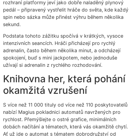
rozhraní platformy jeví jako dobře naladěný plynový
pedál – připravený vystřelit hráče do světa, kde každý
spin nebo sázka může přinést výhru během několika
sekund.
Podstata tohoto zážitku spočívá v krátkých, vysoce
intenzivních seancích. Hráči přicházejí pro rychlý
adrenalin, často během několika minut, a odcházejí
spokojení, buď s mini jackpotem, nebo jednoduše
užívají si adrenalin z rychlého rozhodování.
Knihovna her, která pohání
okamžitá vzrušení
S více než 11 000 tituly od více než 110 poskytovatelů
nabízí Magius pokladnici automatů navržených pro
rychlost. Přemýšlejte o ostré grafice, minimálních
dobách načítání a tématech, která vás okamžitě chytí.
Ať už jde o automat s tématem dobrodružství od