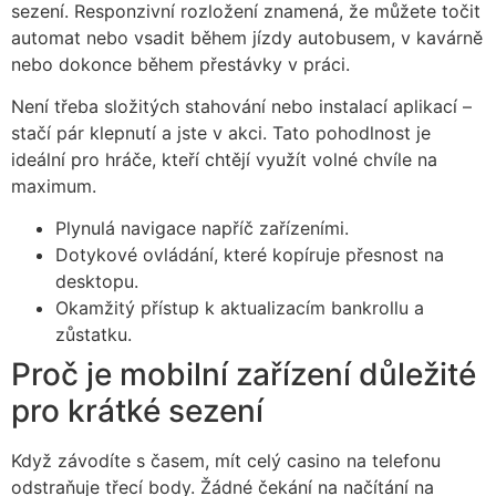
sezení. Responzivní rozložení znamená, že můžete točit
automat nebo vsadit během jízdy autobusem, v kavárně
nebo dokonce během přestávky v práci.
Není třeba složitých stahování nebo instalací aplikací –
stačí pár klepnutí a jste v akci. Tato pohodlnost je
ideální pro hráče, kteří chtějí využít volné chvíle na
maximum.
Plynulá navigace napříč zařízeními.
Dotykové ovládání, které kopíruje přesnost na
desktopu.
Okamžitý přístup k aktualizacím bankrollu a
zůstatku.
Proč je mobilní zařízení důležité
pro krátké sezení
Když závodíte s časem, mít celý casino na telefonu
odstraňuje třecí body. Žádné čekání na načítání na