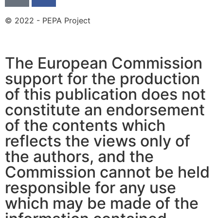
© 2022 - PEPA Project
The European Commission
support for the production
of this publication does not
constitute an endorsement
of the contents which
reflects the views only of
the authors, and the
Commission cannot be held
responsible for any use
which may be made of the