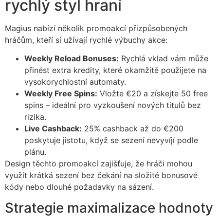
rychlý styl hraní
Magius nabízí několik promoakcí přizpůsobených
hráčům, kteří si užívají rychlé výbuchy akce:
Weekly Reload Bonuses:
Rychlá vklad vám může
přinést extra kredity, které okamžitě použijete na
vysokorychlostní automaty.
Weekly Free Spins:
Vložte €20 a získejte 50 free
spins – ideální pro vyzkoušení nových titulů bez
rizika.
Live Cashback:
25% cashback až do €200
poskytuje jistotu, když se sezení nevyvíjí podle
plánu.
Design těchto promoakcí zajišťuje, že hráči mohou
využít krátká sezení bez čekání na složité bonusové
kódy nebo dlouhé požadavky na sázení.
Strategie maximalizace hodnoty