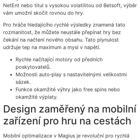
NetEnt nebo titul s vysokou volatilitou od Betsoft, výběr
vám umožní skočit rovnou do hry.
Pro hráče hledajícího rychlé výsledky znamená tato
rozmanitost, že můžete neustále přepínat hry bez
čekání na načtení nového obsahu. Tato plynulost
udržuje tep na maximum a mysl v napětí.
Rychle načítající motory od předních
poskytovatelů.
Možnosti auto‑play s nastavitelnými velikostmi
sázek.
Funkce okamžité výhry jako free spins nebo
okamžité výplaty.
Design zaměřený na mobilní
zařízení pro hru na cestách
Mobilní optimalizace v Magius je revoluční pro rychlá