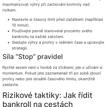
maximalizovat výhry při zachování kontroly nad
rizikem.
Nastavte si časový limit před začátkem (například
10 minut).
Používejte pevně stanovené procento svého
bankrollu na každé zatočení.
Sledujte výhry a prohry v reálném čase a upravujte
strategii.
Síla “Stop” pravidel
Rychlé sezení není o honbě za ztrátami; jde o užívání si
momentum. Pokud jste zaznamenali tři po sobě jdoucí
prohry nebo jste dosáhli časového limitu, okamžitě
zastavte.
Rizikové taktiky: Jak řídit
bankroll na cestách