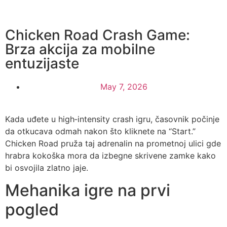
Please
note:
This
Chicken Road Crash Game:
website
Brza akcija za mobilne
includes
entuzijaste
an
accessibility
May 7, 2026
system.
Kada uđete u high‑intensity crash igru, časovnik počinje
da otkucava odmah nakon što kliknete na “Start.”
Chicken Road pruža taj adrenalin na prometnoj ulici gde
hrabra kokoška mora da izbegne skrivene zamke kako
bi osvojila zlatno jaje.
Mehanika igre na prvi
pogled