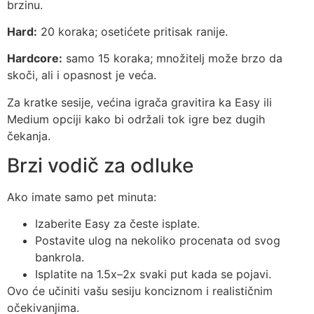
brzinu.
Hard:
20 koraka; osetićete pritisak ranije.
Hardcore:
samo 15 koraka; množitelj može brzo da
skoči, ali i opasnost je veća.
Za kratke sesije, većina igrača gravitira ka Easy ili
Medium opciji kako bi održali tok igre bez dugih
čekanja.
Brzi vodič za odluke
Ako imate samo pet minuta:
Izaberite Easy za česte isplate.
Postavite ulog na nekoliko procenata od svog
bankrola.
Isplatite na 1.5x–2x svaki put kada se pojavi.
Ovo će učiniti vašu sesiju konciznom i realističnim
očekivanjima.