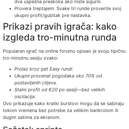
dva uspešna preskoka ako niste sigurni.
Provera treptajem:
Svake tri runde proverite svoj
ukupni profit/gubitak pre nastavka.
Prikazi pravih igrača: kako
izgleda tro-minutna runda
Popularan igrač na online forumu opisao je svoju tipičnu
tro-minutnu sesiju ovako:
Prolaz kroz pet Easy rundi.
Ukupni procenat pogodaka oko 70% od
postavljenih ciljeva.
Stalni profit od €20 po sesiji—bez velikih
oscilacija.
Ovo prikazuje kako kratki burstovi mogu da se sabiraju
tokom vremena bez potrebe za velikim bankrolom ili
dugim satima za ekranom.