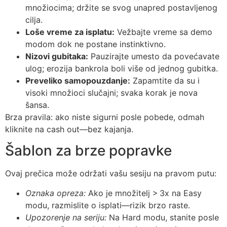
množiocima; držite se svog unapred postavljenog
cilja.
Loše vreme za isplatu:
Vežbajte vreme sa demo
modom dok ne postane instinktivno.
Nizovi gubitaka:
Pauzirajte umesto da povećavate
ulog; erozija bankrola boli više od jednog gubitka.
Preveliko samopouzdanje:
Zapamtite da su i
visoki množioci slučajni; svaka korak je nova
šansa.
Brza pravila: ako niste sigurni posle pobede, odmah
kliknite na cash out—bez kajanja.
Šablon za brze popravke
Ovaj prečica može održati vašu sesiju na pravom putu:
Oznaka opreza:
Ako je množitelj > 3x na Easy
modu, razmislite o isplati—rizik brzo raste.
Upozorenje na seriju:
Na Hard modu, stanite posle