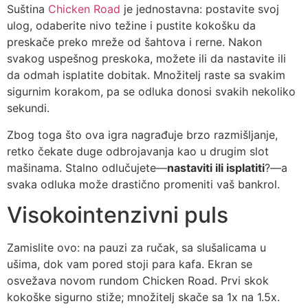
Suština
Chicken Road
je jednostavna: postavite svoj
ulog, odaberite nivo težine i pustite kokošku da
preskače preko mreže od šahtova i rerne. Nakon
svakog uspešnog preskoka, možete ili da nastavite ili
da odmah isplatite dobitak. Množitelj raste sa svakim
sigurnim korakom, pa se odluka donosi svakih nekoliko
sekundi.
Zbog toga što ova igra nagrađuje brzo razmišljanje,
retko čekate duge odbrojavanja kao u drugim slot
mašinama. Stalno odlučujete—
nastaviti ili isplatiti
?—a
svaka odluka može drastično promeniti vaš bankrol.
Visokointenzivni puls
Zamislite ovo: na pauzi za ručak, sa slušalicama u
ušima, dok vam pored stoji para kafa. Ekran se
osvežava novom rundom Chicken Road. Prvi skok
kokoške sigurno stiže; množitelj skače sa 1x na 1.5x.