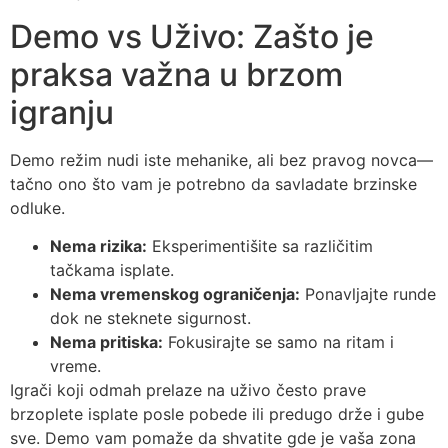
Demo vs Uživo: Zašto je
praksa važna u brzom
igranju
Demo režim nudi iste mehanike, ali bez pravog novca—
tačno ono što vam je potrebno da savladate brzinske
odluke.
Nema rizika:
Eksperimentišite sa različitim
tačkama isplate.
Nema vremenskog ograničenja:
Ponavljajte runde
dok ne steknete sigurnost.
Nema pritiska:
Fokusirajte se samo na ritam i
vreme.
Igrači koji odmah prelaze na uživo često prave
brzoplete isplate posle pobede ili predugo drže i gube
sve. Demo vam pomaže da shvatite gde je vaša zona