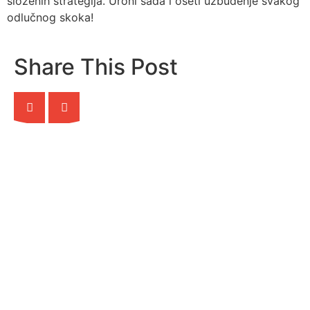
složenih strategija. Uroni sada i oseti uzbuđenje svakog
odlučnog skoka!
Share This Post