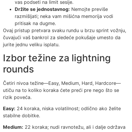
vas podseti na limit sesije.
Držite se jednostavnog:
Nemojte previše
razmišljati; neka vam mišićna memorija vodi
pritisak na dugme.
Ovaj pristup pretvara svaku rundu u brzu sprint vožnju,
čuvajući vaš bankrol za sledeće pokušaje umesto da
jurite jednu veliku isplatu.
Izbor težine za lightning
rounds
Četiri nivoa težine—Easy, Medium, Hard, Hardcore—
utiču na to koliko koraka ćete preći pre nego što se
rizik poveća.
Easy:
24 koraka, niska volatilnost; odlično ako želite
stabilne dobitke.
Medium:
22 koraka; nudi ravnotežu, ali i dalje održava