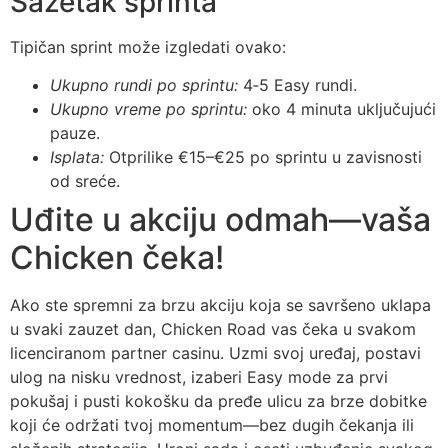
Sažetak sprinta
Tipičan sprint može izgledati ovako:
Ukupno rundi po sprintu:
4‑5 Easy rundi.
Ukupno vreme po sprintu:
oko 4 minuta uključujući
pauze.
Isplata:
Otprilike €15–€25 po sprintu u zavisnosti
od sreće.
Uđite u akciju odmah—vaša
Chicken čeka!
Ako ste spremni za brzu akciju koja se savršeno uklapa
u svaki zauzet dan, Chicken Road vas čeka u svakom
licenciranom partner casinu. Uzmi svoj uređaj, postavi
ulog na nisku vrednost, izaberi Easy mode za prvi
pokušaj i pusti kokošku da pređe ulicu za brze dobitke
koji će održati tvoj momentum—bez dugih čekanja ili