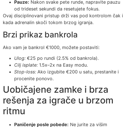
Pauze:
Nakon svake pete runde, napravite pauzu
od trideset sekundi da resetujete fokus.
Ovaj disciplinovani pristup drži vas pod kontrolom čak i
kada adrenalin skoči tokom brzog igranja.
Brzi prikaz bankrola
Ako vam je bankrol €1000, možete postaviti:
Ulog:
€25 po rundi (2.5% od bankrola).
Cilj isplate:
1.5x–2x na Easy modu.
Stop-loss:
Ako izgubite €200 u satu, prestanite i
procenite ponovo.
Uobičajene zamke i brza
rešenja za igrače u brzom
ritmu
Paničenje posle pobede:
Ne jurite za višim