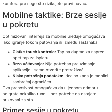
komfora pre nego što rizikujete pravi novac.
Mobilne taktike: Brze sesije
u pokretu
Optimizovani interfejs za mobilne uređaje omogućava
lako igranje tokom putovanja ili između sastanaka.
Glatke touch kontrole:
Tap na dugme za napred,
opet tap za isplatu.
Brzo učitavanje:
Nije potreban preuzimanje
aplikacije—samo otvorite pretraživač.
Niska potrošnja podataka:
Idealno kada je mobilni
saobraćaj ograničen.
Ova prenosivost omogućava da u jednom odmoru
odigrate nekoliko rundi—bez potrebe da ostajete
prikovani za sto.
Primer sesije u pokretu