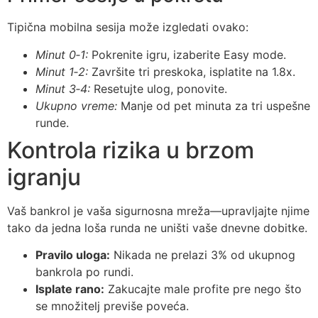
Tipična mobilna sesija može izgledati ovako:
Minut 0‑1:
Pokrenite igru, izaberite Easy mode.
Minut 1‑2:
Završite tri preskoka, isplatite na 1.8x.
Minut 3‑4:
Resetujte ulog, ponovite.
Ukupno vreme:
Manje od pet minuta za tri uspešne
runde.
Kontrola rizika u brzom
igranju
Vaš bankrol je vaša sigurnosna mreža—upravljajte njime
tako da jedna loša runda ne uništi vaše dnevne dobitke.
Pravilo uloga:
Nikada ne prelazi 3% od ukupnog
bankrola po rundi.
Isplate rano:
Zakucajte male profite pre nego što
se množitelj previše poveća.