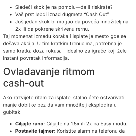
Sledeći skok je na pomolu—da li riskirate?
Vaš prst lebdi iznad dugmeta “Cash Out”.
Još jedan skok bi mogao da poveća množitelj na
2x ili da pokrene skrivenu rernu.
Taj momenat između koraka i isplate je mesto gde se
dešava akcija. U tim kratkim trenucima, potrebna je
samo kratka doza fokusa—idealno za igrače koji žele
instant povratak informacija.
Ovladavanje ritmom
cash‑out
Ako razvijete ritam za isplate, stalno ćete ostvarivati
manje dobitke bez da vam množitelj eksplodira u
gubitak.
Ciljajte rano:
Ciljajte na 1.5x ili 2x na Easy modu.
Postavite tajmer:
Koristite alarm na telefonu da