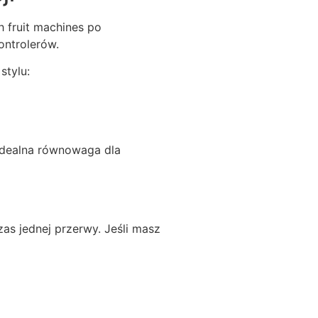
 fruit machines po
ontrolerów.
stylu:
—idealna równowaga dla
as jednej przerwy. Jeśli masz