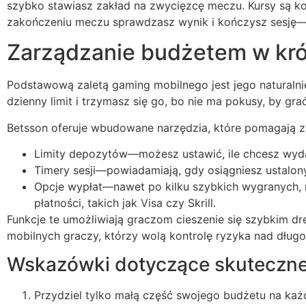
szybko stawiasz zakład na zwycięzcę meczu. Kursy są ko
zakończeniu meczu sprawdzasz wynik i kończysz sesję—w
Zarządzanie budżetem w kró
Podstawową zaletą gaming mobilnego jest jego naturalnie 
dzienny limit i trzymasz się go, bo nie ma pokusy, by gra
Betsson oferuje wbudowane narzędzia, które pomagają z
Limity depozytów—możesz ustawić, ile chcesz wyda
Timery sesji—powiadamiają, gdy osiągniesz ustalony
Opcje wypłat—nawet po kilku szybkich wygranych,
płatności, takich jak Visa czy Skrill.
Funkcje te umożliwiają graczom cieszenie się szybkim d
mobilnych graczy, którzy wolą kontrolę ryzyka nad długo
Wskazówki dotyczące skutecznej 
Przydziel tylko małą część swojego budżetu na każd