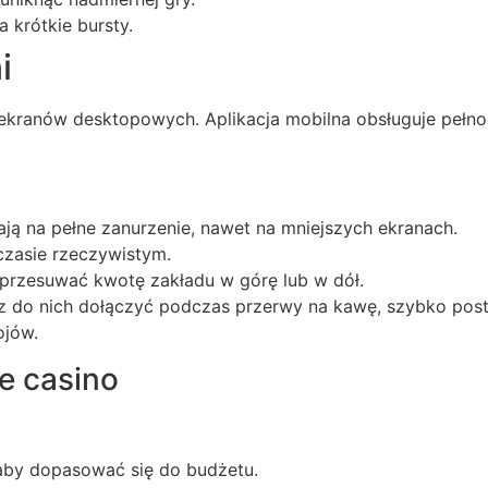
 krótkie bursty.
i
o ekranów desktopowych. Aplikacja mobilna obsługuje pełno
ją na pełne zanurzenie, nawet na mniejszych ekranach.
 czasie rzeczywistym.
 przesuwać kwotę zakładu w górę lub w dół.
esz do nich dołączyć podczas przerwy na kawę, szybko post
ojów.
e casino
 aby dopasować się do budżetu.