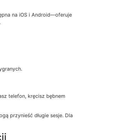
tępna na iOS i Android—oferuje
.
ygranych.
asz telefon, kręcisz bębnem
gą przynieść długie sesje. Dla
ji