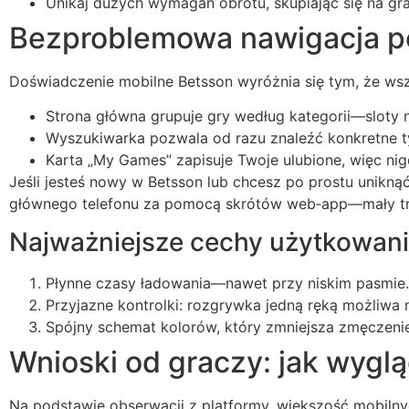
Unikaj dużych wymagań obrotu, skupiając się na grac
Bezproblemowa nawigacja po
Doświadczenie mobilne Betsson wyróżnia się tym, że wsz
Strona główna grupuje gry według kategorii—sloty 
Wyszukiwarka pozwala od razu znaleźć konkretne ty
Karta „My Games” zapisuje Twoje ulubione, więc nigd
Jeśli jesteś nowy w Betsson lub chcesz po prostu unikn
głównego telefonu za pomocą skrótów web‑app—mały tri
Najważniejsze cechy użytkowan
Płynne czasy ładowania—nawet przy niskim pasmie.
Przyjazne kontrolki: rozgrywka jedną ręką możliwa
Spójny schemat kolorów, który zmniejsza zmęczenie
Wnioski od graczy: jak wyglą
Na podstawie obserwacji z platformy, większość mobiln