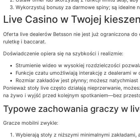
Wykorzystuj bonusy za darmowe spiny; są idealne na
Live Casino w Twojej kieszen
Oferta live dealerów Betsson nie jest już ograniczona d
ruletkę i baccarat.
Doświadczenie opiera się na szybkości i realizmie:
Strumienie wideo w wysokiej rozdzielczości pozwala
Funkcje czatu umożliwiają interakcję z dealerami w
Rozmiar zakładów jest płynny; możesz natychmiast
Ponieważ stoły live często działają nieprzerwanie, moż
na żywo i wyjść przed kolejnym spotkaniem—bez przest
Typowe zachowania graczy w liv
Gracze mobilni zwykle:
Wybierają stoły z niższymi minimalnymi zakładami,