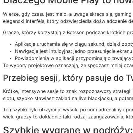
who
are
W erze, gdy czasu jest mało, a uwaga skraca się, gaming
using
elegancki interfejs, który odzwierciedla doświadczenie
a
Gracze, którzy korzystają z Betsson podczas krótkich pr
screen
reader;
Aplikacja uruchamia się w ciągu sekund, dzięki z
Press
Nawigacja jest intuicyjna; jedno przesunięcie ekran
Control-
Powiadomienia w aplikacji przypominają o trwający
F10
Te wybory projektowe oznaczają, że spędzasz mniej czasu
to
Przebieg sesji, który pasuje do 
open
an
Krótke, intensywne sesje to znak rozpoznawczy strategi
accessibility
slotu, szybko stawiasz zakład na live blackjacku, a pote
menu.
Ten szybki cykl utrzymuje wysoki poziom adrenaliny i po
wielu graczy to dokładnie taki rodzaj zaangażowania, któ
Szybkie wygrane w podróży: s