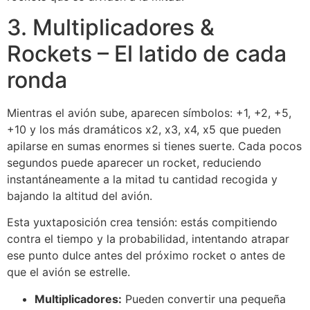
3. Multiplicadores &
Rockets – El latido de cada
ronda
Mientras el avión sube, aparecen símbolos: +1, +2, +5,
+10 y los más dramáticos x2, x3, x4, x5 que pueden
apilarse en sumas enormes si tienes suerte. Cada pocos
segundos puede aparecer un rocket, reduciendo
instantáneamente a la mitad tu cantidad recogida y
bajando la altitud del avión.
Esta yuxtaposición crea tensión: estás compitiendo
contra el tiempo y la probabilidad, intentando atrapar
ese punto dulce antes del próximo rocket o antes de
que el avión se estrelle.
Multiplicadores:
Pueden convertir una pequeña