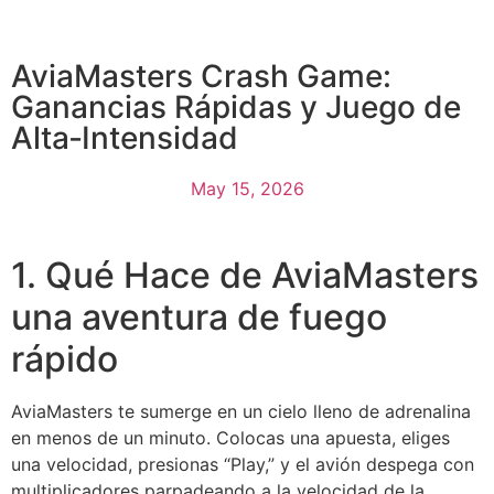
Please
note:
This
AviaMasters Crash Game:
website
Ganancias Rápidas y Juego de
includes
Alta‑Intensidad
an
accessibility
May 15, 2026
system.
1. Qué Hace de AviaMasters
una aventura de fuego
rápido
AviaMasters te sumerge en un cielo lleno de adrenalina
en menos de un minuto. Colocas una apuesta, eliges
una velocidad, presionas “Play,” y el avión despega con
multiplicadores parpadeando a la velocidad de la